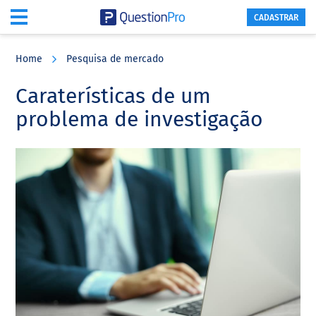
CADASTRAR
Skip
Skip
Skip
to
to
to
Home
Pesquisa de mercado
main
primary
footer
content
sidebar
Caraterísticas de um
problema de investigação