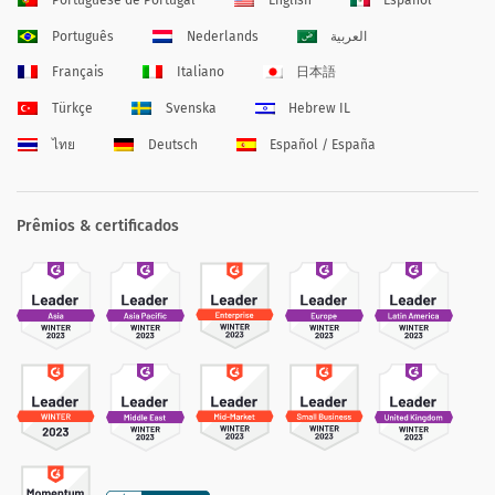
Português
Nederlands
العربية
Français
Italiano
日本語
Türkçe
Svenska
Hebrew IL
ไทย
Deutsch
Español / España
Prêmios & certificados