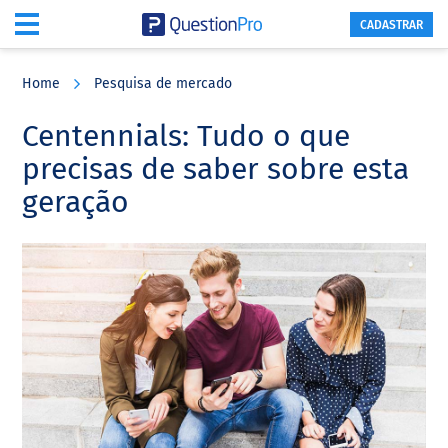
CADASTRAR
Skip
Skip
Skip
to
to
to
Home
Pesquisa de mercado
main
primary
footer
content
sidebar
Centennials: Tudo o que
precisas de saber sobre esta
geração