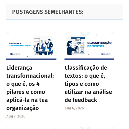
Primary
Footer
POSTAGENS SEMELHANTES:
Sidebar
Liderança
Classificação de
transformacional:
textos: o que é,
o que é, os 4
tipos e como
pilares e como
utilizar na análise
aplicá-la na tua
de feedback
organização
Aug 6, 2026
Aug 7, 2026