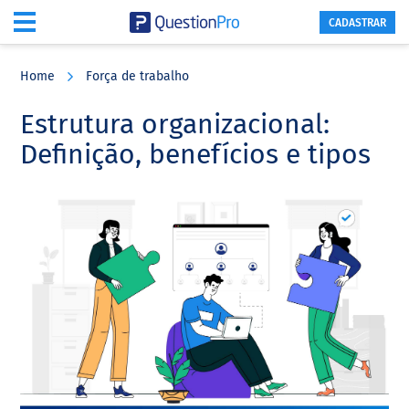
CADASTRAR
Skip
Skip
Skip
to
to
to
Home
Força de trabalho
main
primary
footer
content
sidebar
Estrutura organizacional:
Definição, benefícios e tipos