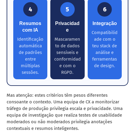
4
5
6
Resumos
Privacidad
Integração
com IA
e
Compatibilid
Identificação
Mascaramen
ade com o
automática
to de dados
teu stack de
de padrões
sensíveis e
análise e
entre
conformidad
ferramentas
múltiplas
e com o
de design.
sessões.
RGPD.
Mas atenção: estes critérios têm pesos diferentes
consoante o contexto. Uma equipa de CX a monitorizar
tráfego de produção privilegia escala e privacidade. Uma
equipa de investigação que realiza testes de usabilidade
moderados ou não moderados privilegia anotações
contextuais e resumos inteligentes.