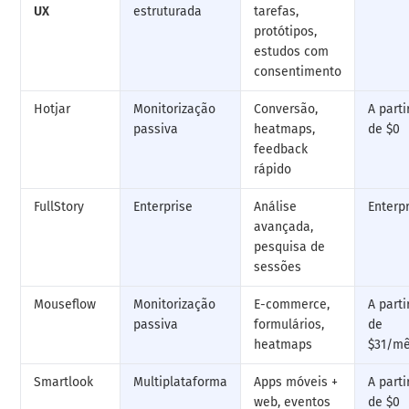
UX
estruturada
tarefas,
protótipos,
estudos com
consentimento
Hotjar
Monitorização
Conversão,
A parti
passiva
heatmaps,
de $0
feedback
rápido
FullStory
Enterprise
Análise
Enterp
avançada,
pesquisa de
sessões
Mouseflow
Monitorização
E-commerce,
A parti
passiva
formulários,
de
heatmaps
$31/m
Smartlook
Multiplataforma
Apps móveis +
A parti
web, eventos
de $0