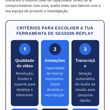
oferecem o mesmo nível de capacidade. Antes de te
comprometeres com uma, avalia estes seis fatores com a
tua equipa de produto e investigação.
CRITÉRIOS PARA ESCOLHER A TUA
FERRAMENTA DE SESSION REPLAY
1
2
3
Qualidade
Anotações
Transcriçã
do vídeo
o
Capacidade
Resolução,
de marcar
Geração
fluidez e
momentos-
automática
suporte para
chave
do áudio da
desktop e
durante a
sessão para
telemóvel.
reprodução.
pesquisa
rápida.