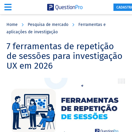
CADASTR
Skip
Skip
Skip
to
to
to
Home
Pesquisa de mercado
Ferramentas e
main
primary
footer
aplicações de investigação
content
sidebar
7 ferramentas de repetição
de sessões para investigação
UX em 2026