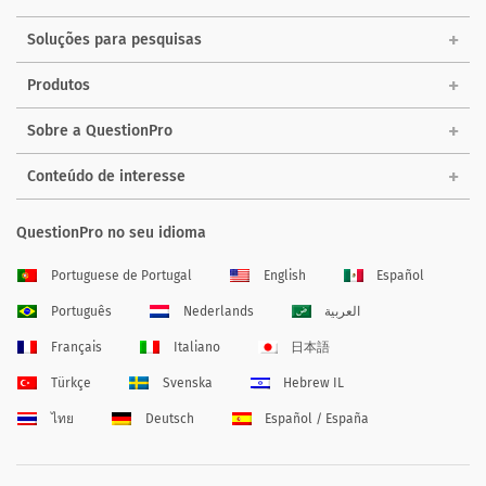
Soluções para pesquisas
Produtos
Sobre a QuestionPro
Conteúdo de interesse
QuestionPro no seu idioma
Portuguese de Portugal
English
Español
Português
Nederlands
العربية
Français
Italiano
日本語
Türkçe
Svenska
Hebrew IL
ไทย
Deutsch
Español / España