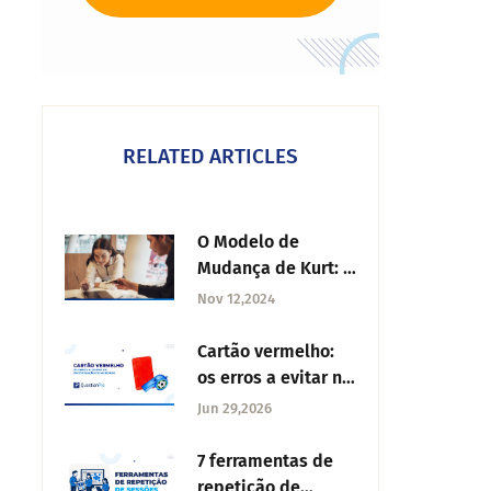
RELATED ARTICLES
O Modelo de
Mudança de Kurt: o
que é, as suas
Nov 12,2024
vantagens e a sua
importância
Cartão vermelho:
os erros a evitar na
investigação de
Jun 29,2026
mercado
7 ferramentas de
repetição de