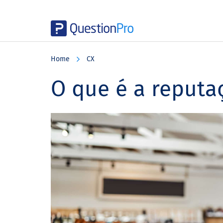
Skip
Skip
Skip
to
to
to
Home
CX
main
primary
footer
content
sidebar
O que é a reputa