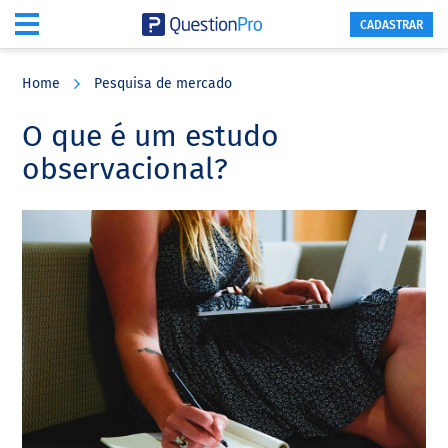
CADASTRAR
Skip
Skip
Skip
to
to
to
Home
Pesquisa de mercado
main
primary
footer
content
sidebar
O que é um estudo
observacional?