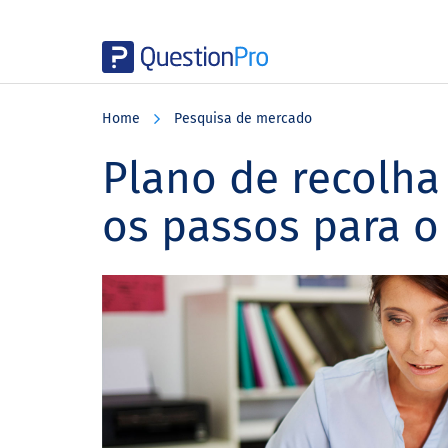
Skip
Skip
Skip
to
to
to
Home
Pesquisa de mercado
main
primary
footer
content
sidebar
Plano de recolha
os passos para o 