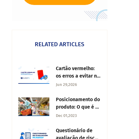
RELATED ARTICLES
Cartão vermelho:
os erros a evitar na
investigação de
Jun 29,2026
mercado
Posicionamento do
produto: O que é o
posicionamento do
Dec 01,2023
produto, tipos e
exemplos?
Questionário de
avaliação de riscos