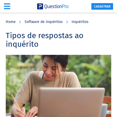
CADASTRAR
Skip
Skip
Skip
to
to
to
Home
Software de inquéritos
Inquéritos
main
primary
footer
content
sidebar
Tipos de respostas ao
inquérito