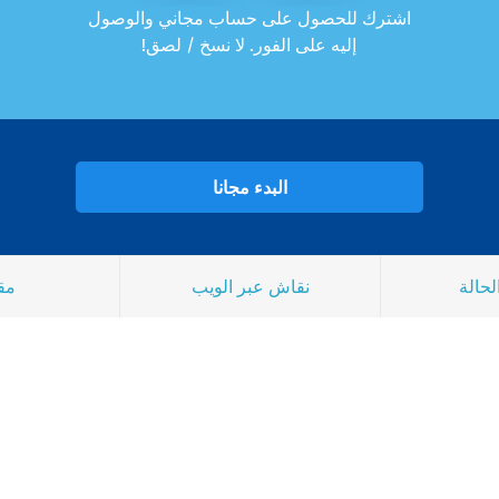
اشترك للحصول على حساب مجاني والوصول
إليه على الفور. لا نسخ / لصق!
البدء مجانا
لحالة
نقاش عبر الويب
مق