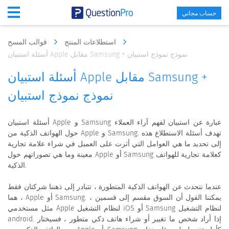
حساب مجاني
استطلاعات المنتج
قوالب المسح
أسئلة استبيان Apple مقابل Samsung + نموذج نموذج استبيان
أسئلة استبيان Apple مقابل Samsung +
نموذج نموذج استبيان
أسئلة استبيان Apple و Samsung عبارة عن استبيان لفهم آراء العملاء
حول الهواتف الذكية من Apple و Samsung. تهدف أسئلة الاستطلاع هذه
إلى تحديد ما هي العوامل التي أثرت على العميل في شراء علامة تجارية
معينة وما هي تصوراتهم حول Apple أو Samsung كعلامة تجارية للهواتف
الذكية.
عندما نتحدث عن الهواتف الذكية المتطورة ، تتبادر إلى ذهننا شركتان فقط
، هما Apple أو Samsung. يمكننا القول أن السوق مقسم إلى قسمين ،
مثل مستخدمي Apple لنظام التشغيل iOS أو Samsung لنظام التشغيل
android. إذا أراد شخص ما تغيير أو شراء هاتف ذكي متطور ، فسيختار