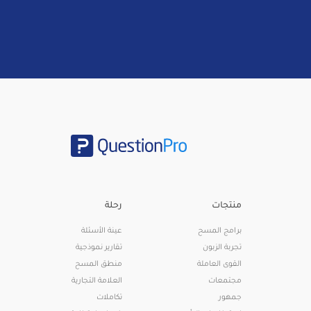
منتجات
رحلة
برامج المسح
عينة الأسئلة
تجربة الزبون
تقارير نموذجية
القوى العاملة
منطق المسح
مجتمعات
العلامة التجارية
جمهور
تكاملات