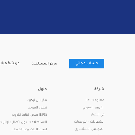
دردشة مباش
حساب مجاني
مركز المساعدة
شركة
حلول
معلومات عنا
مقياس ليكرت
الفريق التنفيذي
تحليل الموحد
في الأخبار
صافي نقاط الترويج (NPS)
الشهادات - التوصيات
الاستطلاعات دون اتصال بالإنترنت
المجلس الاستشاري
استطلاعات رضا العملاء