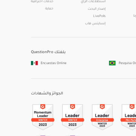
استطلاعات الرأي
خدمات احترافية
حماية
إصدار البحث
ا
LivePolls
إنسايتس هاب
QuestionPro بلغتك
Encuestas Online
Pesquisa O
الجوائز والشهادات