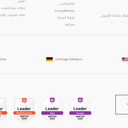
تمرين
كوالتريكس
ندوات عبر الإنترنت
SurveyMonkey
موارد فيروس كورون
تثال للاتحاد الأوروبي
الرؤية الحرجة
ميدالية
nline
Umfrage Software