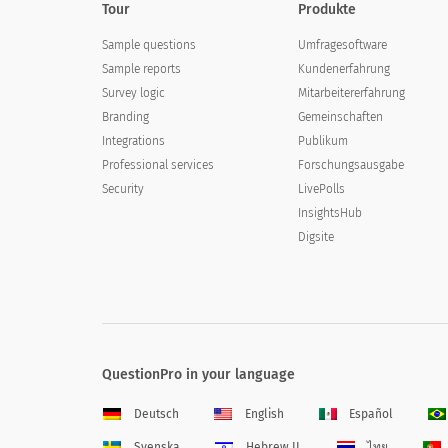
Tour
Produkte
Sample questions
Umfragesoftware
Sample reports
Kundenerfahrung
Survey logic
Mitarbeitererfahrung
Branding
Gemeinschaften
Integrations
Publikum
Professional services
Forschungsausgabe
Security
LivePolls
InsightsHub
Digsite
QuestionPro in your language
Deutsch
English
Español
Svenska
Hebrew IL
ไทย