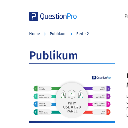
P
Skip
Skip
Skip
to
to
to
Home
Publikum
Seite 2
main
primary
footer
content
sidebar
Publikum