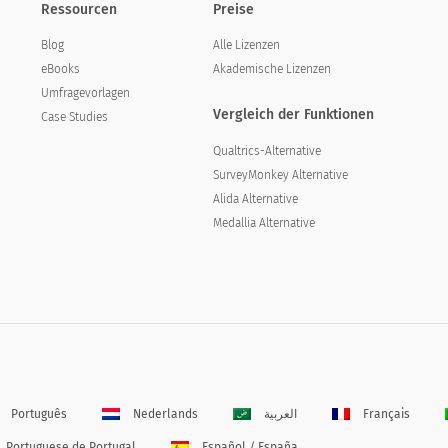
Ressourcen
Preise
Blog
Alle Lizenzen
eBooks
Akademische Lizenzen
Umfragevorlagen
Vergleich der Funktionen
Case Studies
Qualtrics-Alternative
SurveyMonkey Alternative
Alida Alternative
Medallia Alternative
Português
Nederlands
العربية
Français
Portuguese de Portugal
Español / España