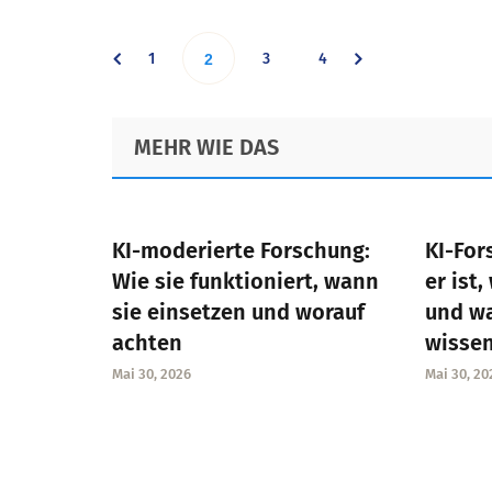
Go
Go
Go
1
Go
3
4
2
to
to
to
to
Footer
MEHR WIE DAS
page
page
page
page
KI-moderierte Forschung:
KI-For
Wie sie funktioniert, wann
er ist,
sie einsetzen und worauf
und w
achten
wisse
Mai 30, 2026
Mai 30, 20