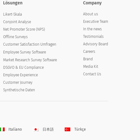
Lösungen
Company
About us
Likert-Skala
Executive Team
Conjoint Analyse
In the news
Net Promoter Score (NPS)
Testimonials
Offline Surveys
Advisory Board
Customer Satisfaction Umfragen
Careers
Employee Survey Software
Brand
Market Research Survey Software
Media Kit
DSGVO & EU Compliance
Contact Us
Employee Experience
Customer Journey
Synthetische Daten
Italiano
日本語
Türkçe