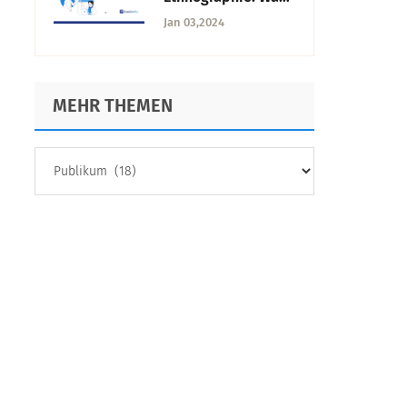
sie ist, Methoden,
Jan 03,2024
Vorteile und
Herausforderungen
MEHR THEMEN
MEHR
THEMEN