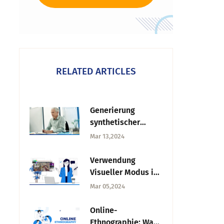
RELATED ARTICLES
Generierung
synthetischer
Daten: Techniken
Mar 13,2024
und
Betrachtungsweise
Verwendung
Visueller Modus in
Umfragen
Mar 05,2024
Online-
Ethnographie: Was