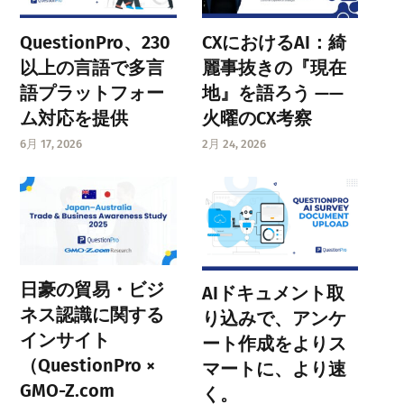
QuestionPro、230
CXにおけるAI：綺
以上の言語で多言
麗事抜きの『現在
語プラットフォー
地』を語ろう ——
ム対応を提供
火曜のCX考察
6月 17, 2026
2月 24, 2026
日豪の貿易・ビジ
AIドキュメント取
ネス認識に関する
り込みで、アンケ
インサイト
ート作成をよりス
（QuestionPro ×
マートに、より速
GMO-Z.com
く。