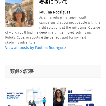
著者について
Paulina Rodriguez
As a marketing manager, I craft
campaigns that connect people with the
right solutions at the right time. Outside
of work, you'll find me deep in a thriller novel, solving my
Rubik’s Cube, or scouting the perfect spot for my next
skydiving adventure!
View all posts by Paulina Rodriguez
Primary
Footer
類似の記事
Sidebar