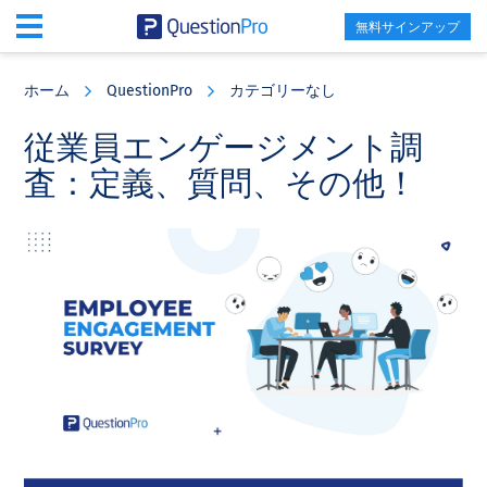
無料サインアップ
Skip
Skip
Skip
to
to
to
ホーム
QuestionPro
カテゴリーなし
main
primary
footer
content
sidebar
従業員エンゲージメント調
査：定義、質問、その他！