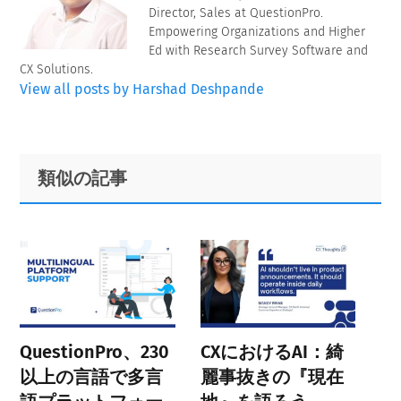
Director, Sales at QuestionPro.
Empowering Organizations and Higher
Ed with Research Survey Software and
CX Solutions.
View all posts by Harshad Deshpande
Primary
Footer
類似の記事
Sidebar
QuestionPro、230
CXにおけるAI：綺
以上の言語で多言
麗事抜きの『現在