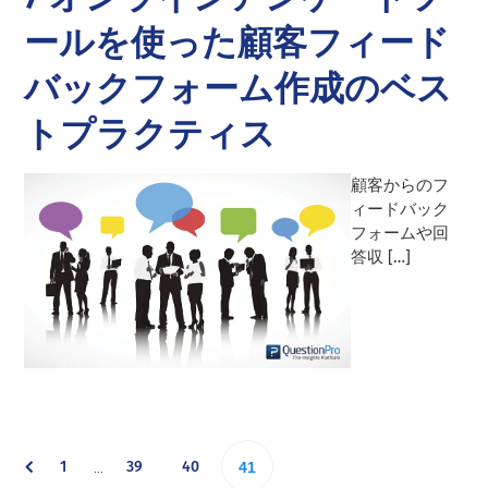
ールを使った顧客フィード
バックフォーム作成のベス
トプラクティス
顧客からのフ
ィードバック
フォームや回
答収 […]
Interim
Go
Go
Go
1
39
40
Go
…
41
pages