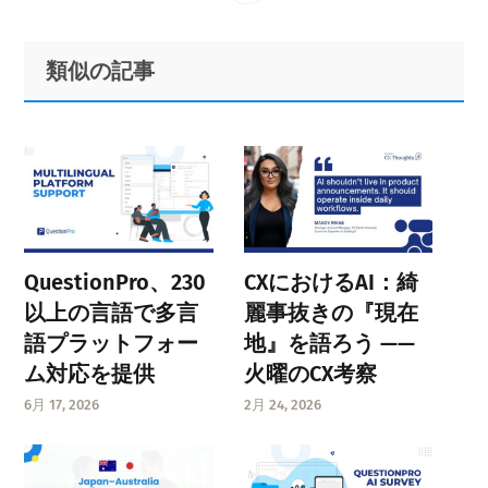
omitted
to
to
to
to
Primary
Footer
類似の記事
page
page
page
Sidebar
page
QuestionPro、230
CXにおけるAI：綺
以上の言語で多言
麗事抜きの『現在
語プラットフォー
地』を語ろう ——
ム対応を提供
火曜のCX考察
6月 17, 2026
2月 24, 2026