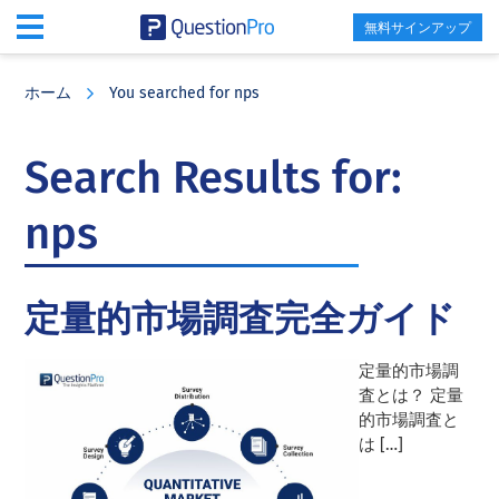
無料サインアップ
Skip
Skip
Skip
to
to
to
ホーム
You searched for nps
main
primary
footer
content
sidebar
Search Results for:
nps
定量的市場調査完全ガイド
定量的市場調
査とは？ 定量
的市場調査と
は […]