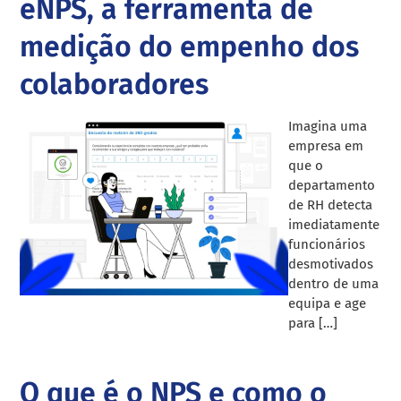
eNPS, a ferramenta de
medição do empenho dos
colaboradores
Imagina uma
empresa em
que o
departamento
de RH detecta
imediatamente
funcionários
desmotivados
dentro de uma
equipa e age
para […]
O que é o NPS e como o