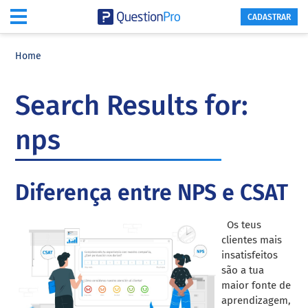
CADASTRAR
Skip
Skip
Skip
to
to
to
Home
main
primary
footer
content
sidebar
Search Results for:
nps
Diferença entre NPS e CSAT
Os teus
clientes mais
insatisfeitos
são a tua
maior fonte de
aprendizagem,