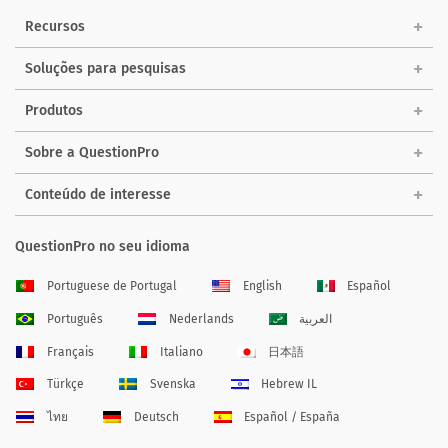
Recursos
Soluções para pesquisas
Produtos
Sobre a QuestionPro
Conteúdo de interesse
QuestionPro no seu idioma
Portuguese de Portugal
English
Español
Português
Nederlands
العربية
Français
Italiano
日本語
Türkçe
Svenska
Hebrew IL
ไทย
Deutsch
Español / España