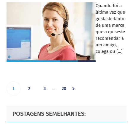
Quando foi a
última vez que
gostaste tanto
de uma marca
que a quiseste
recomendar a
um amigo,
colega ou […]
Interim
Go
Go
Go
Go
2
3
20
…
1
pages
omitted
to
to
to
to
Primary
Footer
POSTAGENS SEMELHANTES:
page
page
page
Sidebar
page