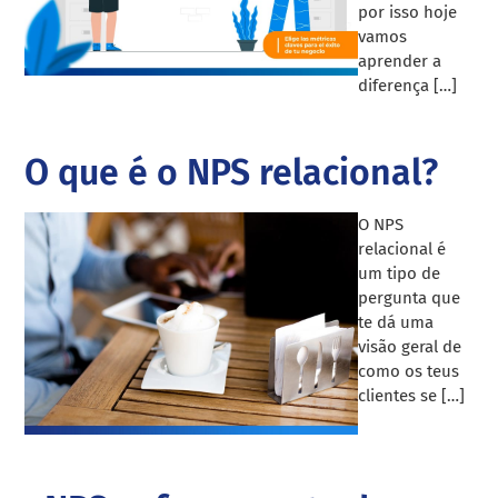
por isso hoje
vamos
aprender a
diferença […]
O que é o NPS relacional?
O NPS
relacional é
um tipo de
pergunta que
te dá uma
visão geral de
como os teus
clientes se […]