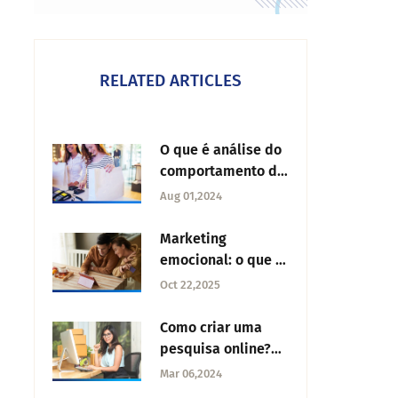
RELATED ARTICLES
O que é análise do
comportamento do
consumidor?
Aug 01,2024
Marketing
emocional: o que é
e como
Oct 22,2025
implementar?
Como criar uma
pesquisa online?
Confira 10 passos
Mar 06,2024