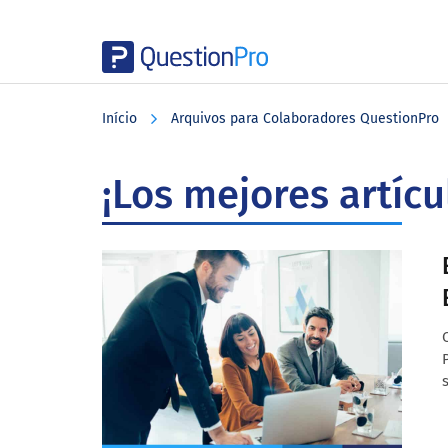
Skip
Skip
Skip
to
to
to
Início
Arquivos para Colaboradores QuestionPro
main
primary
footer
content
sidebar
¡Los mejores artíc