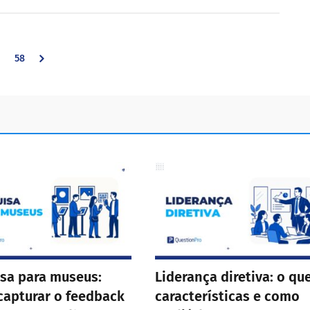
nterim
Go
58
ages
mitted
to
page
sa para museus:
Liderança diretiva: o que
apturar o feedback
características e como