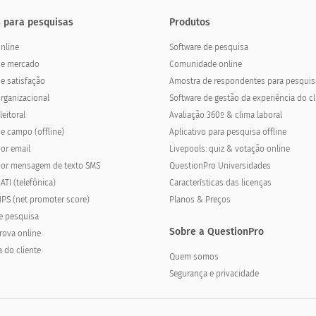
 para pesquisas
Produtos
nline
Software de pesquisa
de mercado
Comunidade online
e satisfação
Amostra de respondentes para pesquis
rganizacional
Software de gestão da experiência do cl
eitoral
Avaliação 360º & clima laboral
e campo (offline)
Aplicativo para pesquisa offline
or email
Livepools: quiz & votação online
por mensagem de texto SMS
QuestionPro Universidades
ATI (telefônica)
Características das licenças
PS (net promoter score)
Planos & Preços
e pesquisa
Sobre a QuestionPro
rova online
a do cliente
Quem somos
Segurança e privacidade