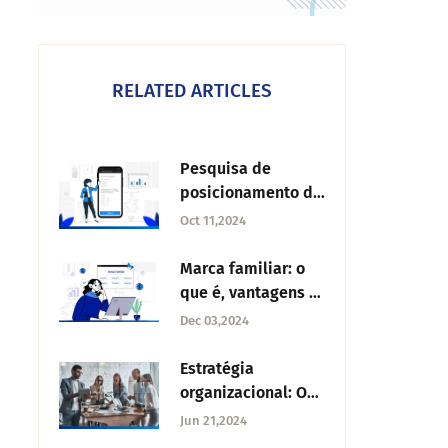
RELATED ARTICLES
Pesquisa de
posicionamento de
marca: entenda
Oct 11,2024
como criar
Marca familiar: o
que é, vantagens e
como criar
Dec 03,2024
Estratégia
organizacional: O
que é, vantagens e
Jun 21,2024
tipos