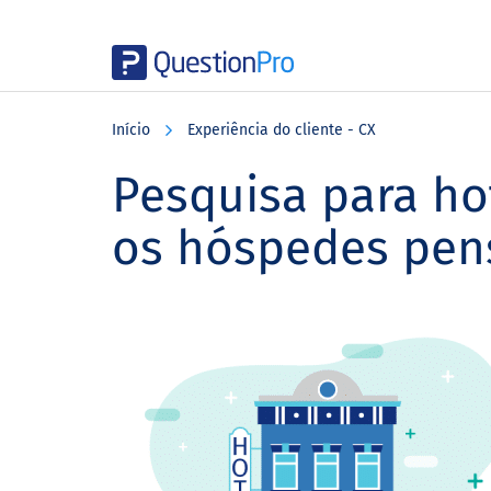
Skip
Skip
Skip
to
to
to
Início
Experiência do cliente - CX
main
primary
footer
content
sidebar
Pesquisa para ho
os hóspedes pe