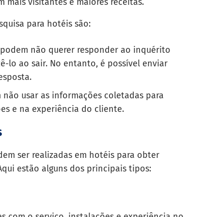
m mais visitantes e maiores receitas.
quisa para hotéis são:
podem não querer responder ao inquérito
-lo ao sair. No entanto, é possível enviar
esposta.
 não usar as informações coletadas para
es e na experiência do cliente.
s
em ser realizadas em hotéis para obter
qui estão alguns dos principais tipos:
es com o serviço, instalações e experiência no