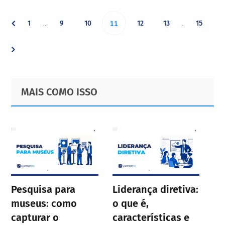
Interim
Interim
Go
Go
Go
Go
Go
Go
1
9
10
Go
12
13
15
…
…
11
pages
pages
omitted
omitted
to
to
to
to
to
to
to
page
page
page
page
page
page
page
Primary
Footer
MAIS COMO ISSO
Sidebar
Pesquisa para
Liderança diretiva:
museus: como
o que é,
capturar o
características e