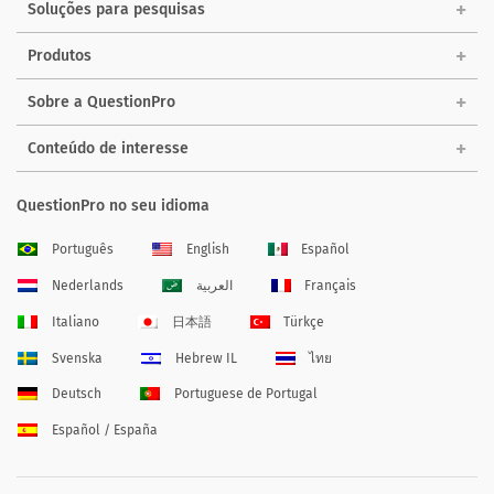
Soluções para pesquisas
Produtos
Sobre a QuestionPro
Conteúdo de interesse
QuestionPro no seu idioma
Português
English
Español
Nederlands
العربية
Français
Italiano
日本語
Türkçe
Svenska
Hebrew IL
ไทย
Deutsch
Portuguese de Portugal
Español / España