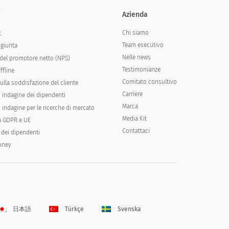
i
Azienda
Chi siamo
t
Team esecutivo
ngiunta
Nelle news
del promotore netto (NPS)
Testimonianze
ffline
Comitato consultivo
ulla soddisfazione del cliente
Carriere
i indagine dei dipendenti
Marca
 indagine per le ricerche di mercato
Media Kit
à GDPR e UE
Contattaci
 dei dipendenti
runey
日本語
Türkçe
Svenska