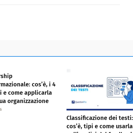
rship
rmazionale: cos’è, i 4
ri e come applicarla
tua organizzazione
6
Classificazione dei testi:
cos’è, tipi e come usarla