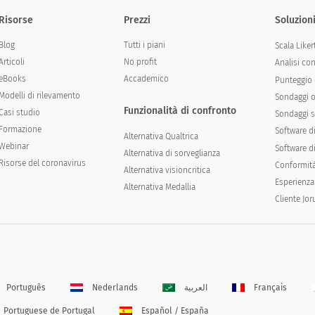
Risorse
Prezzi
Soluzion
Blog
Tutti i piani
Scala Liker
Articoli
No profit
Analisi co
eBooks
Accademico
Punteggio 
Modelli di rilevamento
Sondaggi o
Funzionalità di confronto
Casi studio
Sondaggi s
Formazione
Software d
Alternativa Qualtrica
Webinar
Software di
Alternativa di sorveglianza
Risorse del coronavirus
Conformit
Alternativa visioncritica
Esperienza
Alternativa Medallia
Cliente Jo
Português
Nederlands
العربية
Français
Portuguese de Portugal
Español / España