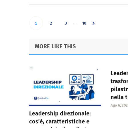
Interim
…
Go
Go
Go
Go
2
3
10
1
pages
omitted
to
to
to
to
Footer
MORE LIKE THIS
page
page
page
page
Leade
trasfo
pilast
nella 
Ago 6, 202
Leadership direzionale:
cos’è, caratteristiche e