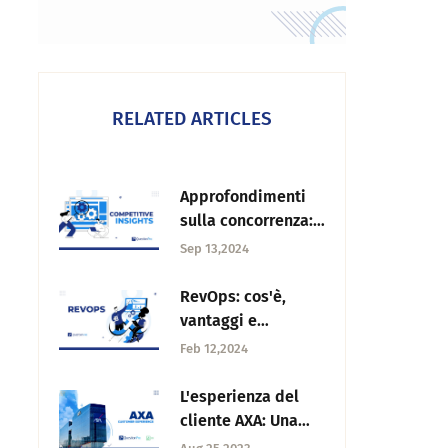
RELATED ARTICLES
Approfondimenti
sulla concorrenza:
importanza, come
Sep 13,2024
ottenerli + utilizzo
RevOps: cos'è,
vantaggi e
strategie per la
Feb 12,2024
crescita aziendale
L'esperienza del
cliente AXA: Una
strategia unica di