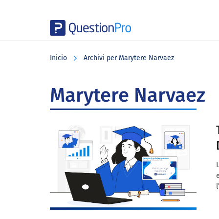
Skip
Skip
Skip
to
to
to
Inicio
Archivi per Marytere Narvaez
main
primary
footer
content
sidebar
Marytere Narvaez