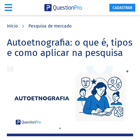
CADASTRAR
Skip
Skip
Skip
to
to
to
Início
Pesquisa de mercado
main
primary
footer
content
sidebar
Autoetnografia: o que é, tipos
e como aplicar na pesquisa