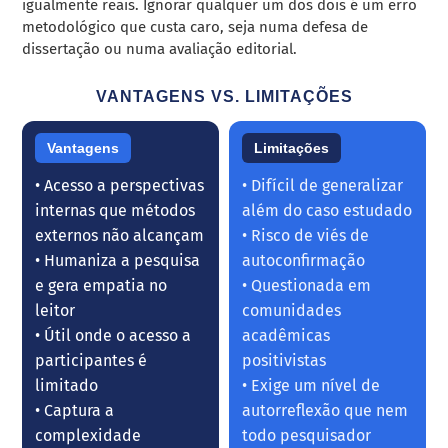
igualmente reais. Ignorar qualquer um dos dois é um erro
metodológico que custa caro, seja numa defesa de
dissertação ou numa avaliação editorial.
VANTAGENS VS. LIMITAÇÕES
Vantagens
Limitações
• Acesso a perspectivas
• Difícil de generalizar
internas que métodos
além do caso estudado
externos não alcançam
• Risco de viés de
• Humaniza a pesquisa
autoconfirmação
e gera empatia no
• Questionada em
leitor
comunidades
• Útil onde o acesso a
acadêmicas
participantes é
positivistas
limitado
• Exige um nível de
• Captura a
autorreflexão que nem
complexidade
todo pesquisador