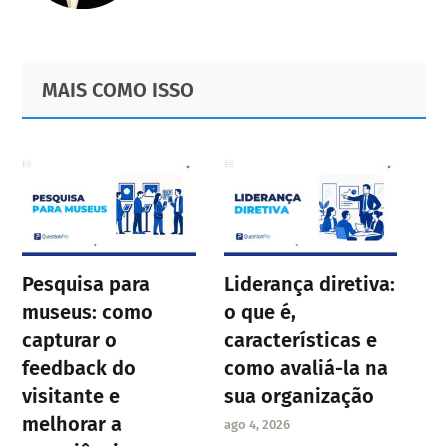
Primary
Footer
MAIS COMO ISSO
Sidebar
Pesquisa para
Liderança diretiva:
museus: como
o que é,
capturar o
características e
feedback do
como avaliá-la na
visitante e
sua organização
melhorar a
ago 4, 2026