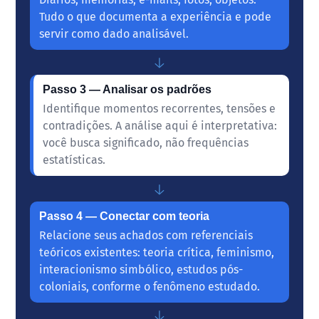
Tudo o que documenta a experiência e pode
servir como dado analisável.
↓
Passo 3 — Analisar os padrões
Identifique momentos recorrentes, tensões e
contradições. A análise aqui é interpretativa:
você busca significado, não frequências
estatísticas.
↓
Passo 4 — Conectar com teoria
Relacione seus achados com referenciais
teóricos existentes: teoria crítica, feminismo,
interacionismo simbólico, estudos pós-
coloniais, conforme o fenômeno estudado.
↓