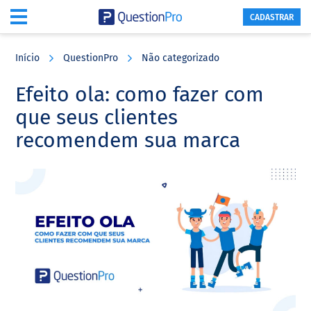
CADASTRAR
Skip
Skip
Skip
to
to
to
Início
QuestionPro
Não categorizado
main
primary
footer
content
sidebar
Efeito ola: como fazer com
que seus clientes
recomendem sua marca