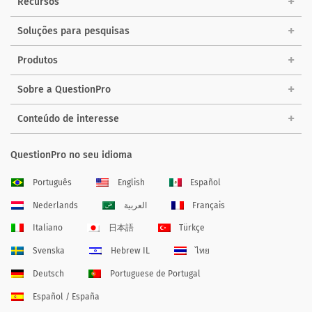
Recursos
Soluções para pesquisas
Produtos
Sobre a QuestionPro
Conteúdo de interesse
QuestionPro no seu idioma
Português
English
Español
Nederlands
العربية
Français
Italiano
日本語
Türkçe
Svenska
Hebrew IL
ไทย
Deutsch
Portuguese de Portugal
Español / España