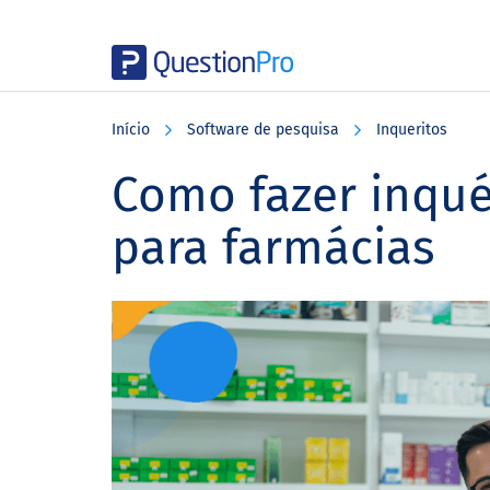
Skip
Skip
Skip
to
to
to
Início
Software de pesquisa
Inqueritos
main
primary
footer
content
sidebar
Como fazer inqué
para farmácias