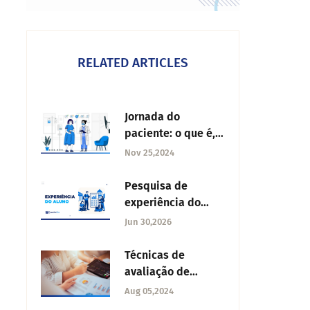
RELATED ARTICLES
Jornada do
paciente: o que é,
benefícios e
Nov 25,2024
etapas para
realizar
Pesquisa de
experiência do
aluno: como
Jun 30,2026
universidades
entendem e retêm
Técnicas de
estudantes
avaliação de
atendimento ao
Aug 05,2024
cliente