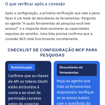
O que verificar após a conexão
Após a configuração, a primeira verificação que vale a pena
fazer é um teste de descoberta de ferramentas. Pergunte
ao agente “A quais ferramentas de pesquisa você tem
acesso?” e a resposta deve enumerar as capacidades
expostas do servidor. Uma lista precisa confirma que a
conexão MCP está funcionando corretamente.
CHECKLIST DE CONFIGURAÇÃO MCP PARA
PESQUISAS
Autenticação
Descoberta de
ferramentas
Confirme que as chaves
Peça ao agente que
de API ou tokens OAuth
liste as ferramentas
estão atribuídos à
disponíveis. Verifique
conta e ao nível de
se os nomes batem
permissão corretos
com o manifesto do
antes de conectar.