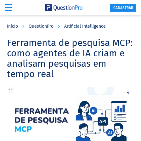
CADASTRAR
Skip
Skip
Skip
to
to
to
Início
QuestionPro
Artificial Intelligence
main
primary
footer
content
sidebar
Ferramenta de pesquisa MCP:
como agentes de IA criam e
analisam pesquisas em
tempo real