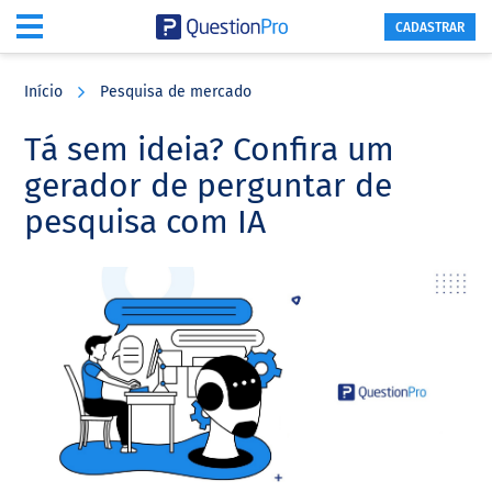
CADASTRAR
Skip
Skip
Skip
to
to
to
Início
Pesquisa de mercado
main
primary
footer
content
sidebar
Tá sem ideia? Confira um
gerador de perguntar de
pesquisa com IA