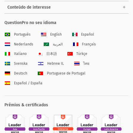
Conteúdo de interesse
QuestionPro no seu idioma
Português
English
Español
Nederlands
العربية
Français
Italiano
日本語
Türkçe
Svenska
Hebrew IL
ไทย
Deutsch
Portuguese de Portugal
Español / España
Prêmios & certificados