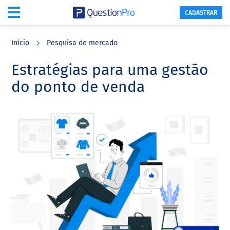
CADASTRAR
Skip
Skip
Skip
to
to
to
Início
Pesquisa de mercado
main
primary
footer
content
sidebar
Estratégias para uma gestão
do ponto de venda