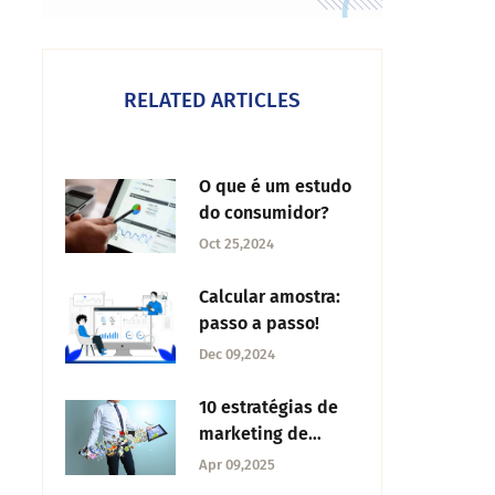
RELATED ARTICLES
O que é um estudo
do consumidor?
Oct 25,2024
Calcular amostra:
passo a passo!
Dec 09,2024
10 estratégias de
marketing de
celebridades que
Apr 09,2025
podemos aprender