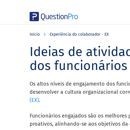
Skip
Skip
Skip
to
to
to
Início
Experiência do colaborador - EX
main
primary
footer
content
sidebar
Ideias de ativid
dos funcionários
Os altos níveis de engajamento dos func
desenvolver a cultura organizacional cor
(EX)
.
Funcionários engajados são os melhores 
proativos, alinhando-se aos objetivos da 