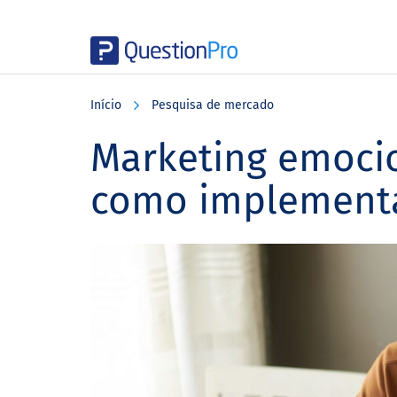
Skip
Skip
Skip
to
to
to
Início
Pesquisa de mercado
main
primary
footer
content
sidebar
Marketing emocio
como implement