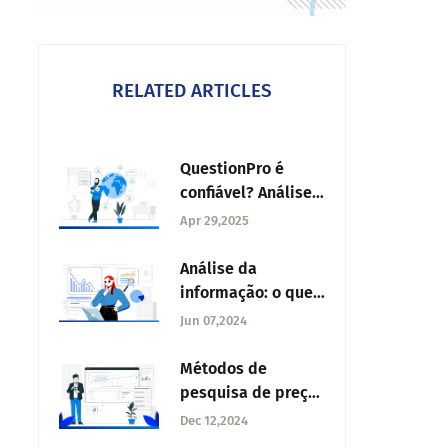
RELATED ARTICLES
QuestionPro é
confiável? Análise
completa da
Apr 29,2025
ferramenta de
pesquisas
Análise da
informação: o que
é, etapas, tipos e
Jun 07,2024
exemplos
Métodos de
pesquisa de preços
para tomada de
Dec 12,2024
decisão