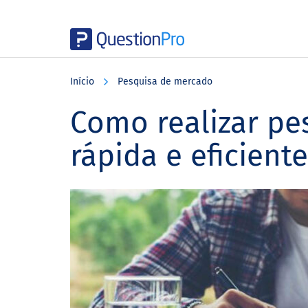
Skip
Skip
Skip
to
to
to
Início
Pesquisa de mercado
main
primary
footer
content
sidebar
Como realizar p
rápida e eficiente