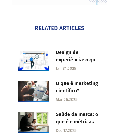
RELATED ARTICLES
Design de
experiência: o que
e importância
Jan 31,2025
O que é marketing
científico?
Mar 26,2025
Saúde da marca: o
que é e métricas
para medir
Dec 17,2025