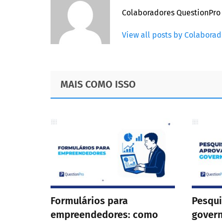
Colaboradores QuestionPro
View all posts by Colabora
Footer
MAIS COMO ISSO
Formulários para
Pesqui
empreendedores: como
gover