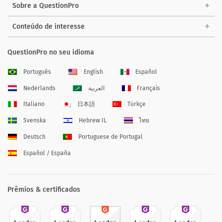
Sobre a QuestionPro
Conteúdo de interesse
QuestionPro no seu idioma
Português
English
Español
Nederlands
العربية
Français
Italiano
日本語
Türkçe
Svenska
Hebrew IL
ไทย
Deutsch
Portuguese de Portugal
Español / España
Prêmios & certificados