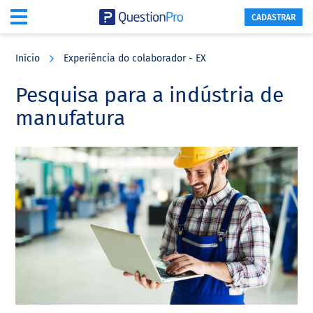
CADASTRAR
Skip
Skip
Skip
to
to
to
Início
Experiência do colaborador - EX
main
primary
footer
content
sidebar
Pesquisa para a indústria de
manufatura