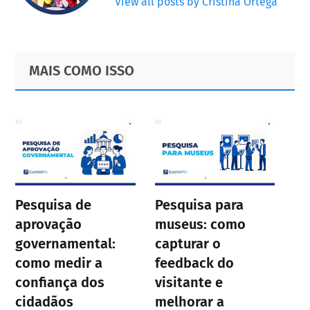
View all posts by Cristina Ortega
Primary
Footer
MAIS COMO ISSO
Sidebar
Pesquisa de
Pesquisa para
aprovação
museus: como
governamental:
capturar o
como medir a
feedback do
confiança dos
visitante e
cidadãos
melhorar a