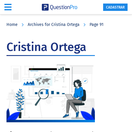
CADASTRAR
Skip
Skip
Skip
to
to
to
Home
Archives for Cristina Ortega
Page 91
main
primary
footer
content
sidebar
Cristina Ortega