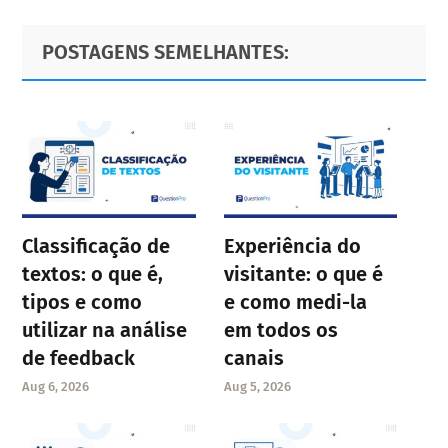
Primary
Footer
POSTAGENS SEMELHANTES:
Sidebar
Classificação de
Experiência do
textos: o que é,
visitante: o que é
tipos e como
e como medi-la
utilizar na análise
em todos os
de feedback
canais
Aug 6, 2026
Aug 5, 2026