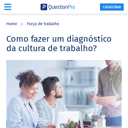
CADASTRAR
Skip
Skip
Skip
to
to
to
Home
Força de trabalho
main
primary
footer
content
sidebar
Como fazer um diagnóstico
da cultura de trabalho?