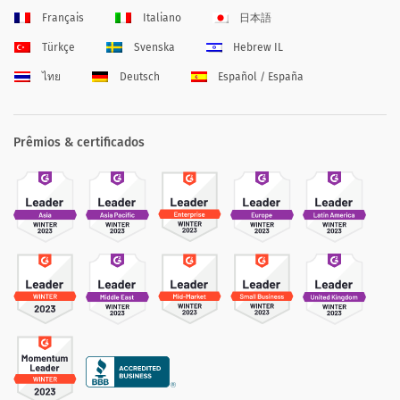
Français
Italiano
日本語
Türkçe
Svenska
Hebrew IL
ไทย
Deutsch
Español / España
Prêmios & certificados