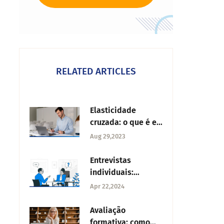
RELATED ARTICLES
Elasticidade
cruzada: o que é e
como calculá-la?
Aug 29,2023
Entrevistas
individuais:
Técnicas,
Apr 22,2024
perguntas,
vantagens e
Avaliação
desvantagens
formativa: como