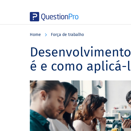
Skip
Skip
Skip
to
to
to
Home
Força de trabalho
main
primary
footer
content
sidebar
Desenvolvimento 
é e como aplicá-