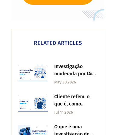
RELATED ARTICLES
Investigação
moderada por IA:
como funciona,
May 30,2026
quando usar e o
que observar
Cliente refém: o
que é, como
identificá-lo e o
Jul 11,2026
que fazer
O que é uma
investigação de