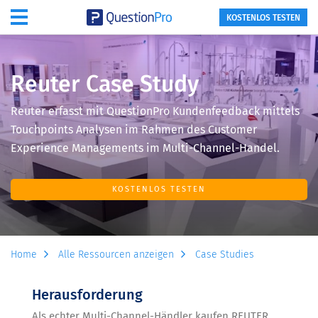
KOSTENLOS TESTEN
Reuter Case Study
Reuter erfasst mit QuestionPro Kundenfeedback mittels
Touchpoints Analysen im Rahmen des Customer
Experience Managements im Multi-Channel-Handel.
KOSTENLOS TESTEN
Home
Alle Ressourcen anzeigen
Case Studies
Herausforderung
Als echter Multi-Channel-Händler kaufen REUTER