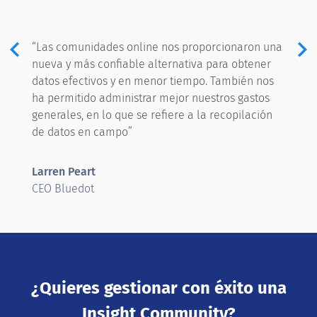
keyboard_arrow_left
keyboard_arrow_right
Previous
“Las comunidades online nos proporcionaron una
nueva y más confiable alternativa para obtener
datos efectivos y en menor tiempo. También nos
ha permitido administrar mejor nuestros gastos
generales, en lo que se refiere a la recopilación
de datos en campo”
Larren Peart
CEO Bluedot
¿Quieres gestionar con éxito una
Insight Community?