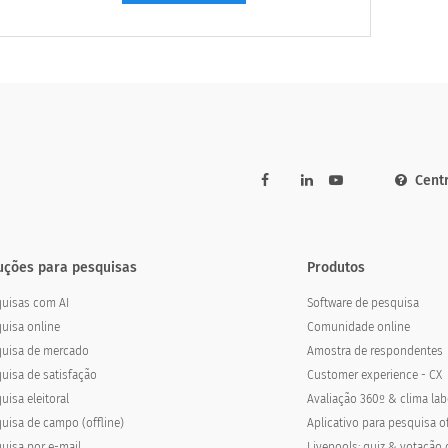
experiência deles e se têm sugestões para sua
instituição.
Cent
uções para pesquisas
Produtos
uisas com AI
Software de pesquisa
uisa online
Comunidade online
quisa de mercado
Amostra de respondentes
uisa de satisfação
Customer experience - CX
uisa eleitoral
Avaliação 360º & clima lab
uisa de campo (offline)
Aplicativo para pesquisa of
uisa por e-mail
Livepools: quiz & votação 