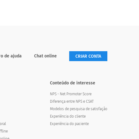
exemplo ajuda a criar pesquisas interpretáveis
e aumenta a taxa de respostas.
ro de ajuda
Chat online
CRIAR CONTA
Conteúdo de interesse
NPS - Net Promoter Score
Diferença entre NPS e CSAT
Modelos de pesquisa de satisfação
Experiência do cliente
oral
Experiência do paciente
fline
online