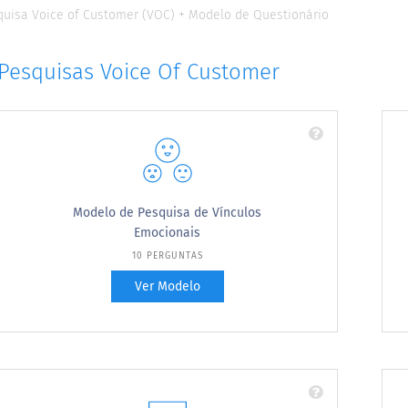
quisa Voice of Customer (VOC) + Modelo de Questionário
Pesquisas Voice Of Customer
Modelo de Pesquisa de Vínculos
Emocionais
10 PERGUNTAS
Ver Modelo
Use este modelo de pesquisa gratuita sobre
vínculos emocionais para verificar se seus
clientes realmente possuem uma ligação