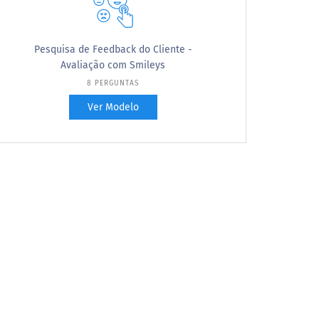
tanto a satisfação quanto a importância de
suas propostas de valor para seus clientes.
Pesquisa de Feedback do Cliente -
Este modelo gratuito pode ser usado para
Avaliação com Smileys
avaliar o quanto os clientes estão satisfeitos
8 PERGUNTAS
com sua equipe e produtos. Está pronto para
uso em estudos de pesquisa e pode ser
Ver Modelo
personalizado conforme suas necessidades.
Use este questionário com avaliação por
smileys para atrair e engajar clientes durante a
pesquisa. Escolha opções prontas ou envie
seus próprios smileys. As perguntas podem
ser personalizadas conforme suas
necessidades.
Coleta feedback de satisfação dos clientes
sobre seu produto ou serviço usando este
modelo gratuito. Nosso questionário de