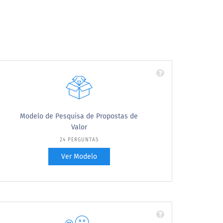
Modelo de Pesquisa de Propostas de
Valor
24 PERGUNTAS
Ver Modelo
Use estas perguntas de pesquisa sobre
proposta de valor em suas pesquisas Voice of
Customer. Este questionário de exemplo mede