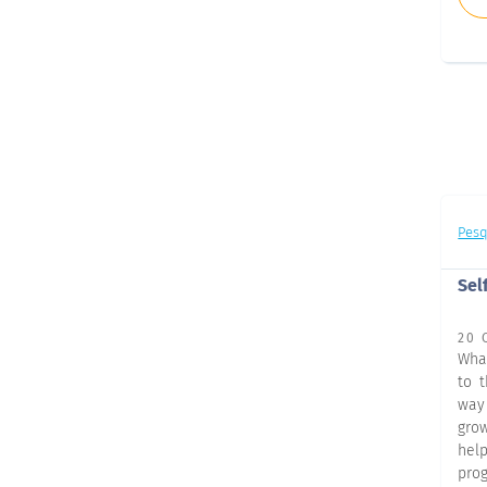
Pesq
Sel
20 
Wha
to 
way
gro
hel
pro