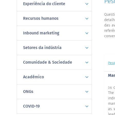
Pes
Experiência do cliente
Quest
Recursos humanos
detalh
das a
referê
Inbound marketing
conver
Setores da indústria
Comunidade & Sociedade
Pesq
Man
Acadêmico
36 
ONGs
The
ind
mana
COVID-19
as 
lead