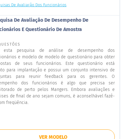
uisas De Avaliação Dos Funcionários
quisa De Avaliação De Desempenho De
cionários E Questionário De Amostra
QUESTÕES
 esta pesquisa de análise de desempenho dos
cionários e modelo de modelo de questionário para obter
postas de seus funcionários. Este questionário está
nto para implantação e possui um conjunto intensivo de
guntas para reunir feedback para os gerentes. O
empenho dos funcionários é algo que precisa ser
itorado de perto pelos Mangers. Embora avaliações e
lises de final de ano sejam comuns, é aconselhável fazê-
om freqüência.
VER MODELO