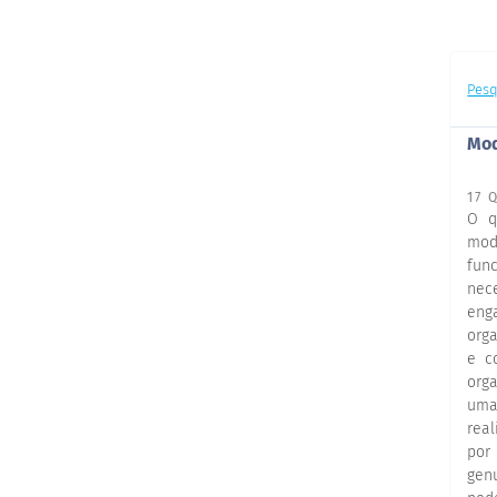
Pesq
Mod
17 
O q
mod
fun
nece
eng
org
e c
org
uma
rea
por
gen