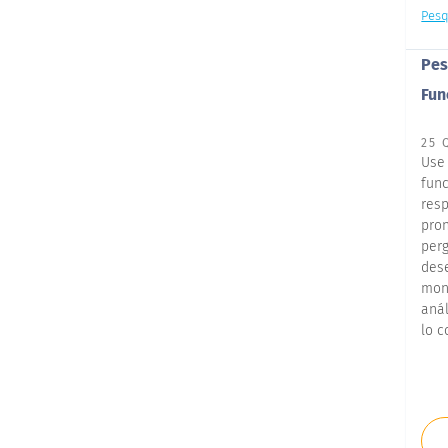
Pesq
Pes
Fun
25 
Use
fun
res
pro
per
des
mon
aná
lo c