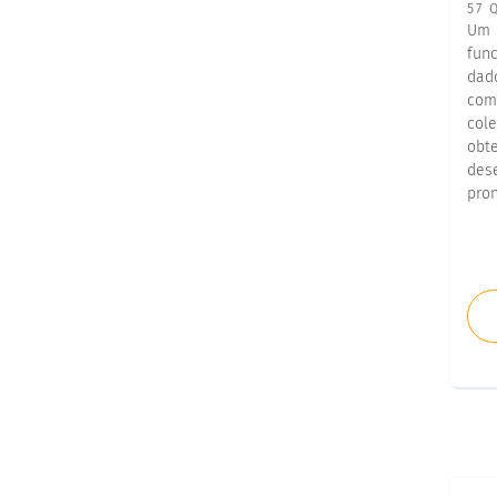
57 
Um 
fun
dad
com
col
obt
des
pro