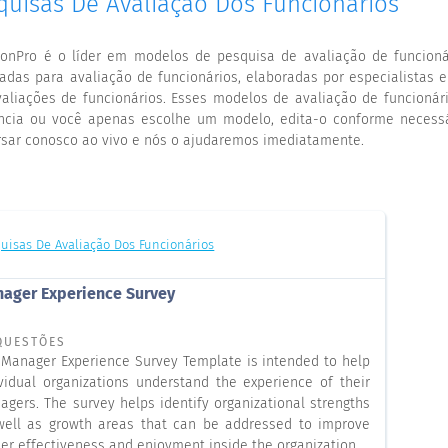
quisas De Avaliação Dos Funcionários
ionPro é o líder em modelos de pesquisa de avaliação de funcion
adas para avaliação de funcionários, elaboradas por especialistas 
valiações de funcionários. Esses modelos de avaliação de funcion
ncia ou você apenas escolhe um modelo, edita-o conforme necessár
sar conosco ao vivo e nós o ajudaremos imediatamente.
uisas De Avaliação Dos Funcionários
ager Experience Survey
QUESTÕES
 Manager Experience Survey Template is intended to help
ividual organizations understand the experience of their
gers. The survey helps identify organizational strengths
well as growth areas that can be addressed to improve
er effectiveness and enjoyment inside the organization.