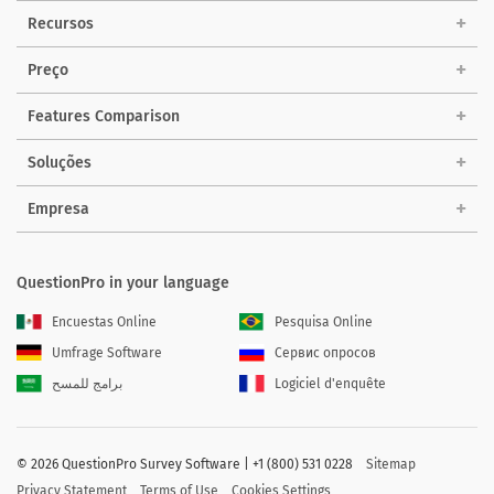
Recursos
Preço
Features Comparison
Soluções
Empresa
QuestionPro in your language
Encuestas Online
Pesquisa Online
Umfrage Software
Сервис опросов
برامج للمسح
Logiciel d'enquête
©
2026 QuestionPro Survey Software | +1 (800) 531 0228
Sitemap
Privacy Statement
Terms of Use
Cookies Settings