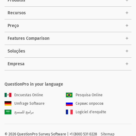
Produtos
Recursos
Preço
Features Comparison
Soluções
Empresa
QuestionPro in your language
Encuestas Online
Pesquisa Online
Umfrage Software
Сервис опросов
برامج للمسح
Logiciel d'enquête
©
2026 QuestionPro Survey Software | +1 (800) 531 0228
Sitemap