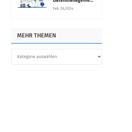
Datenmanagement:
Was es ist, seine
Feb 26,2024
Bedeutung und
seine Phasen
MEHR THEMEN
MEHR
THEMEN