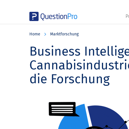
P
Skip
Skip
Skip
to
to
to
Home
Marktforschung
main
primary
footer
content
sidebar
Business Intellig
Cannabisindustri
die Forschung