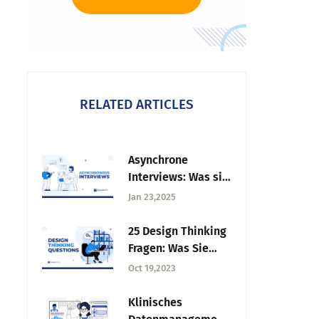
RELATED ARTICLES
Asynchrone
Interviews: Was sie
sind und wie man
Jan 23,2025
sie nutzt
25 Design Thinking
Fragen: Was Sie
fragen sollten +
Oct 19,2023
Antwortbeispiele
Klinisches