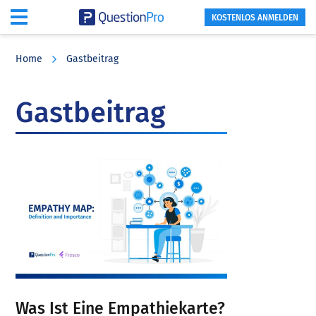
KOSTENLOS ANMELDEN
Skip
Skip
Skip
to
to
to
Home
Gastbeitrag
main
primary
footer
content
sidebar
Gastbeitrag
Was Ist Eine Empathiekarte?