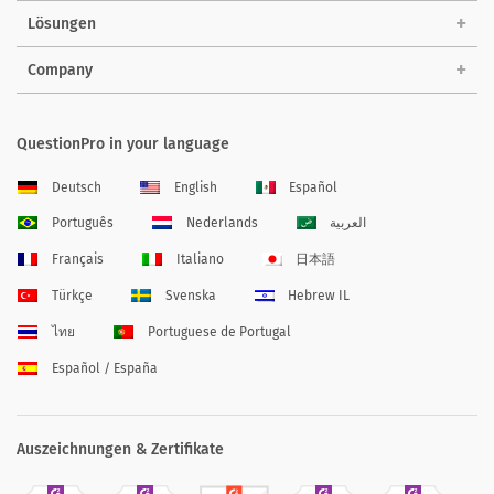
Lösungen
Company
QuestionPro in your language
Deutsch
English
Español
Português
Nederlands
العربية
Français
Italiano
日本語
Türkçe
Svenska
Hebrew IL
ไทย
Portuguese de Portugal
Español / España
Auszeichnungen & Zertifikate