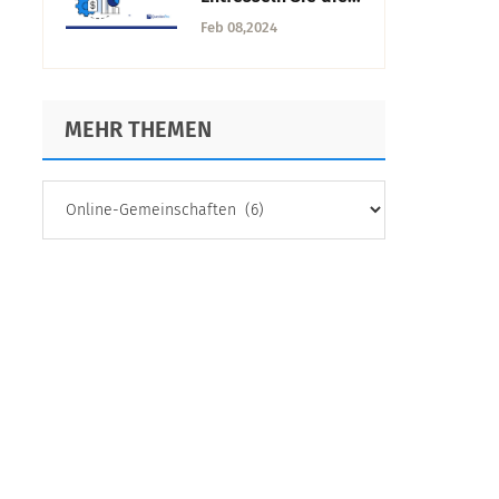
beachten sind
Macht von Daten
Feb 08,2024
auf Abruf
MEHR THEMEN
MEHR
THEMEN