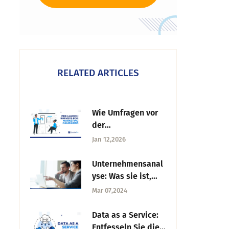
RELATED ARTICLES
Wie Umfragen vor
der
Markteinführung
Jan 12,2026
von
Marketingkampagn
Unternehmensanal
en helfen, Ideen zu
yse: Was sie ist,
validieren
warum sie
Mar 07,2024
verwendet wird
und welche
Data as a Service:
Schritte zu
Entfesseln Sie die