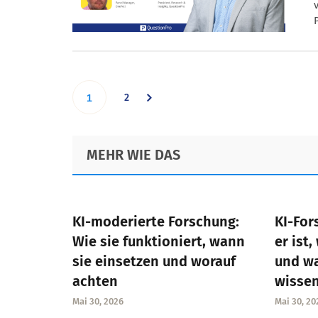
Go
Go
2
1
to
to
Footer
MEHR WIE DAS
page
page
KI-moderierte Forschung:
KI-For
Wie sie funktioniert, wann
er ist,
sie einsetzen und worauf
und w
achten
wisse
Mai 30, 2026
Mai 30, 20