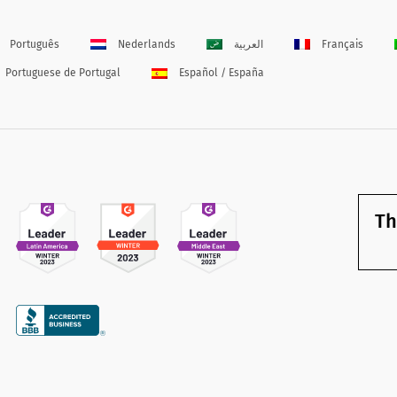
Português
Nederlands
العربية
Français
Portuguese de Portugal
Español / España
Th