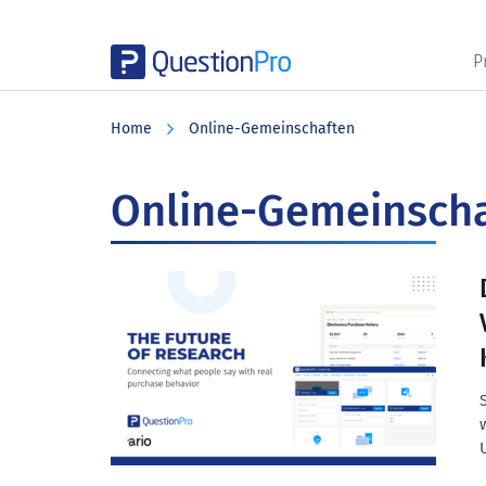
P
Skip
Skip
Skip
to
to
to
Home
Online-Gemeinschaften
main
primary
footer
content
sidebar
Online-Gemeinsch