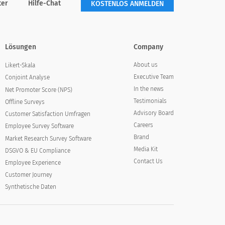
ter
Hilfe-Chat
KOSTENLOS ANMELDEN
Lösungen
Company
About us
Likert-Skala
Executive Team
Conjoint Analyse
In the news
Net Promoter Score (NPS)
Testimonials
Offline Surveys
Advisory Board
Customer Satisfaction Umfragen
Careers
Employee Survey Software
Brand
Market Research Survey Software
Media Kit
DSGVO & EU Compliance
Contact Us
Employee Experience
Customer Journey
Synthetische Daten