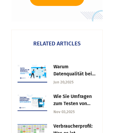
RELATED ARTICLES
Warum
Datenqualität bei
Umfragen wichtiger
Jun 20,2025
denn je ist - und
wie QuestionPro
Wie Sie Umfragen
sie schützt
zum Testen von
Marketingbotschaf
Nov 03,2025
ten vor der
Markteinführung
Verbraucherprofil:
verwenden (Schritt-