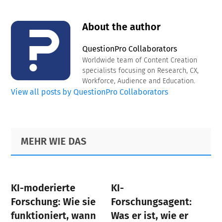
About the author
QuestionPro Collaborators
Worldwide team of Content Creation
specialists focusing on Research, CX,
Workforce, Audience and Education.
View all posts by QuestionPro Collaborators
Primary
Footer
MEHR WIE DAS
Sidebar
KI-moderierte
KI-
Forschung: Wie sie
Forschungsagent:
funktioniert, wann
Was er ist, wie er