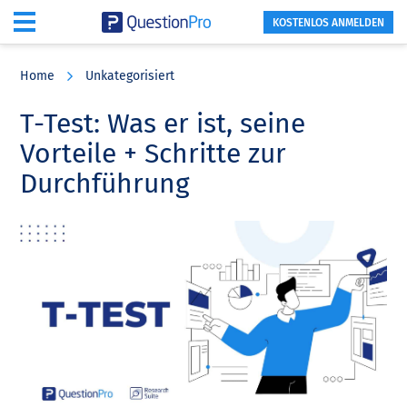
KOSTENLOS ANMELDEN
Skip
Skip
Skip
to
to
to
Home
Unkategorisiert
main
primary
footer
content
sidebar
T-Test: Was er ist, seine
Vorteile + Schritte zur
Durchführung