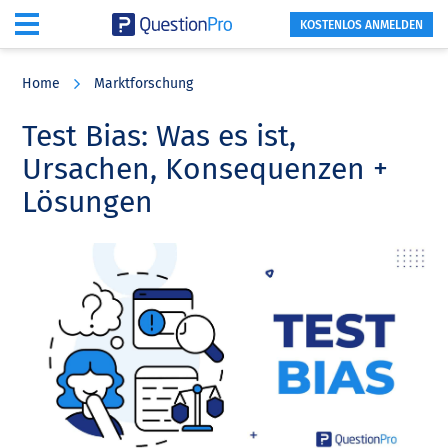
KOSTENLOS ANMELDEN
Skip
Skip
Skip
to
to
to
Home
Marktforschung
main
primary
footer
content
sidebar
Test Bias: Was es ist,
Ursachen, Konsequenzen +
Lösungen