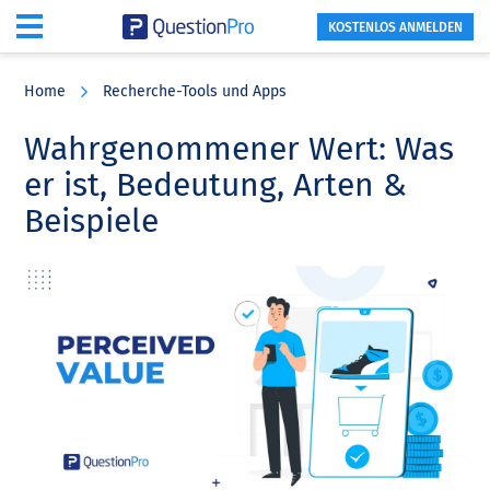
KOSTENLOS ANMELDEN
Skip
Skip
Skip
to
to
to
Home
Recherche-Tools und Apps
main
primary
footer
content
sidebar
Wahrgenommener Wert: Was
er ist, Bedeutung, Arten &
Beispiele