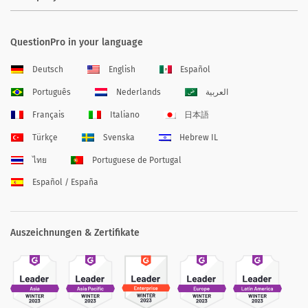
QuestionPro in your language
Deutsch
English
Español
Português
Nederlands
العربية
Français
Italiano
日本語
Türkçe
Svenska
Hebrew IL
ไทย
Portuguese de Portugal
Español / España
Auszeichnungen & Zertifikate