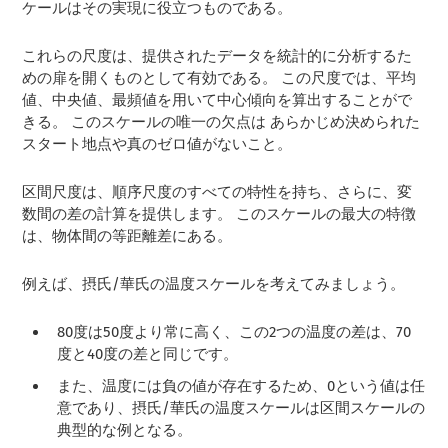
ケールはその実現に役立つものである。
これらの尺度は、提供されたデータを統計的に分析するた
めの扉を開くものとして有効である。 この尺度では、平均
値、中央値、最頻値を用いて中心傾向を算出することがで
きる。 このスケールの唯一の欠点は
あらかじめ決められた
スタート地点や真のゼロ値がないこと。
区間尺度は、順序尺度のすべての特性を持ち、さらに、変
数間の差の計算を提供します。 このスケールの最大の特徴
は、物体間の等距離差にある。
例えば、摂氏/華氏の温度スケールを考えてみましょう。
80度は50度より常に高く、この2つの温度の差は、70
度と40度の差と同じです。
また、温度には負の値が存在するため、0という値は任
意であり、摂氏/華氏の温度スケールは区間スケールの
典型的な例となる。