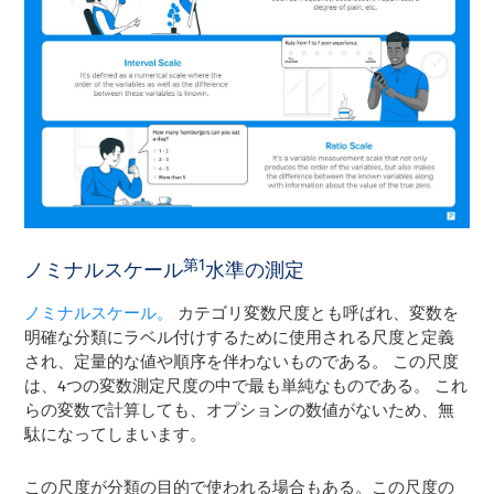
第1
ノミナルスケール
水準の測定
ノミナルスケール。
カテゴリ変数尺度とも呼ばれ、変数を
明確な分類にラベル付けするために使用される尺度と定義
され、定量的な値や順序を伴わないものである。 この尺度
は、4つの変数測定尺度の中で最も単純なものである。 これ
らの変数で計算しても、オプションの数値がないため、無
駄になってしまいます。
この尺度が分類の目的で使われる場合もある。この尺度の