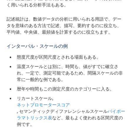
く用いられる分析手法もある。
記述統計は、数値データの分析に用いられる用語で、デー
タを意味のある方法で記述、描写、要約するのに役立ち、
平均値、中央値、最頻値を計算するのに役立ちます。
インターバル・スケールの例
態度尺度が区間尺度とされる場面もある。
温度スケールとは別に、時間も、値がすでに確立さ
れ、一定で、測定可能であるため、間隔スケールの非
常に一般的な例である。
暦年や時間もこの測定尺度のカテゴリーに入る。
リカートスケール
,
ネットプロモータースコア
,
セマンティックディファレンシャルスケール
バイポー
ラマトリックス表
など、最もよく使われる区間尺度の
例です。