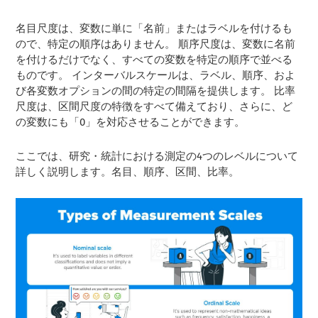
名目尺度は、変数に単に「名前」またはラベルを付けるも
ので、特定の順序はありません。 順序尺度は、変数に名前
を付けるだけでなく、すべての変数を特定の順序で並べる
ものです。 インターバルスケールは、ラベル、順序、およ
び各変数オプションの間の特定の間隔を提供します。 比率
尺度は、区間尺度の特徴をすべて備えており、さらに、ど
の変数にも「0」を対応させることができます。
ここでは、研究・統計における測定の4つのレベルについて
詳しく説明します。名目、順序、区間、比率。