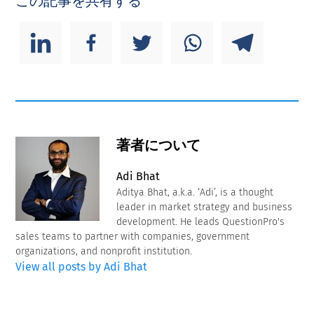
この記事を共有する
著者について
Adi Bhat
Aditya Bhat, a.k.a. ‘Adi’, is a thought
leader in market strategy and business
development. He leads QuestionPro's
sales teams to partner with companies, government
organizations, and nonprofit institution.
View all posts by Adi Bhat