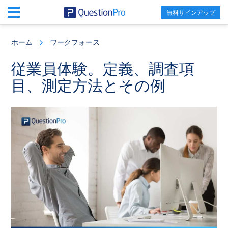
無料サインアップ
Skip
Skip
Skip
to
to
to
ホーム
ワークフォース
main
primary
footer
content
sidebar
従業員体験。定義、調査項
目、測定方法とその例