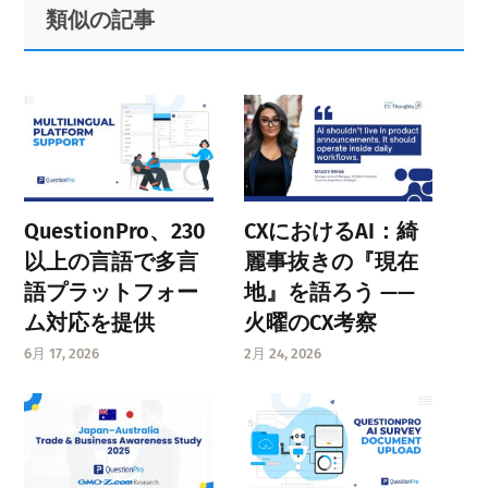
Primary
Footer
類似の記事
Sidebar
QuestionPro、230
CXにおけるAI：綺
以上の言語で多言
麗事抜きの『現在
語プラットフォー
地』を語ろう ——
ム対応を提供
火曜のCX考察
6月 17, 2026
2月 24, 2026