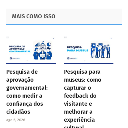
Primary
Footer
MAIS COMO ISSO
Sidebar
Pesquisa de
Pesquisa para
aprovação
museus: como
governamental:
capturar o
como medir a
feedback do
confiança dos
visitante e
cidadãos
melhorar a
experiência
ago 6, 2026
cultural