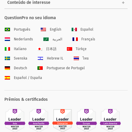
Conteúdo de interesse
QuestionPro no seu idioma
Português
English
Español
Nederlands
العربية
Français
Italiano
日本語
Türkçe
Svenska
Hebrew IL
ไทย
Deutsch
Portuguese de Portugal
Español / España
Prêmios & certificados