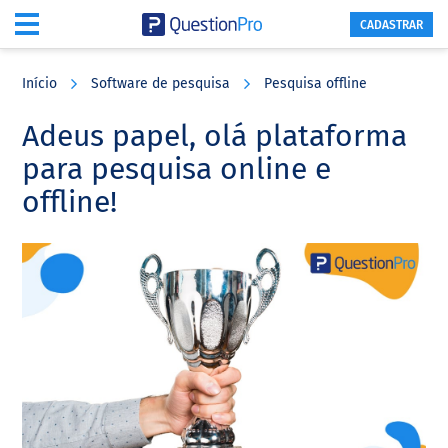
CADASTRAR
Skip
Skip
Skip
to
to
to
Início
Software de pesquisa
Pesquisa offline
main
primary
footer
content
sidebar
Adeus papel, olá plataforma
para pesquisa online e
offline!